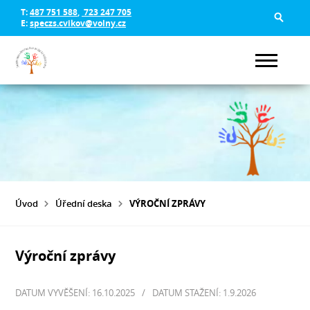
T:
487 751 588
,
723 247 705
E:
speczs.cvikov@volny.cz
Úvod
Úřední deska
VÝROČNÍ ZPRÁVY
Výroční zprávy
DATUM VYVĚŠENÍ: 16.10.2025
/
DATUM STAŽENÍ: 1.9.2026