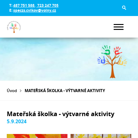
T:
487 751 588
,
723 247 705
E:
speczs.cvikov@volny.cz
Úvod
MATEŘSKÁ ŠKOLKA - VÝTVARNÉ AKTIVITY
Mateřská školka - výtvarné aktivity
5.9.2024