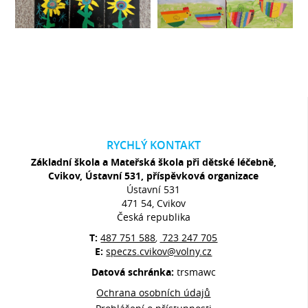
RYCHLÝ KONTAKT
Základní škola a Mateřská škola při dětské léčebně,
Cvikov, Ústavní 531, příspěvková organizace
Ústavní 531
471 54, Cvikov
Česká republika
T:
487 751 588
723 247 705
,
E:
speczs.cvikov@volny.cz
Datová schránka:
trsmawc
Ochrana osobních údajů