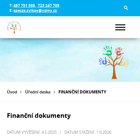
T:
487 751 588
,
723 247 705
E:
speczs.cvikov@volny.cz
Úvod
Úřední deska
FINANČNÍ DOKUMENTY
Finanční dokumenty
DATUM VYVĚŠENÍ: 4.5.2025
/
DATUM STAŽENÍ: 1.9.2026