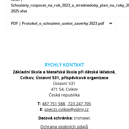
Schvaleny_rozpocet_na_rok_2023_a_strednedoby_plan_na_roky_2
2025.xlsx
PDF |
Protokol_o_schvaleni_ucetni_zaverky 2023.pdf
RYCHLÝ KONTAKT
Základní škola a Mateřská škola při dětské léčebně,
Cvikov, Ústavní 531, příspěvková organizace
Ústavní 531
471 54, Cvikov
Česká republika
T:
487 751 588
723 247 705
,
E:
speczs.cvikov@volny.cz
Datová schránka:
trsmawc
Ochrana osobních údajů