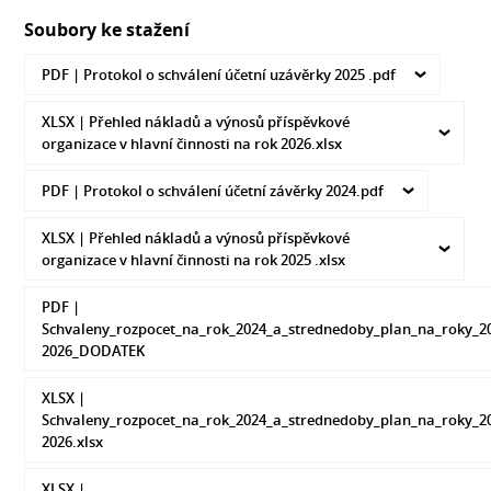
Soubory ke stažení
PDF |
Protokol o schválení účetní uzávěrky 2025 .pdf
XLSX |
Přehled nákladů a výnosů příspěvkové
organizace v hlavní činnosti na rok 2026.xlsx
PDF |
Protokol o schválení účetní závěrky 2024.pdf
XLSX |
Přehled nákladů a výnosů příspěvkové
organizace v hlavní činnosti na rok 2025 .xlsx
PDF |
Schvaleny_rozpocet_na_rok_2024_a_strednedoby_plan_na_roky_2
2026_DODATEK
XLSX |
Schvaleny_rozpocet_na_rok_2024_a_strednedoby_plan_na_roky_2
2026.xlsx
XLSX |