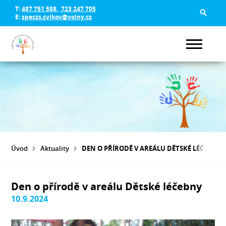
T:
487 751 588
,
723 247 705
E:
speczs.cvikov@volny.cz
Úvod
Aktuality
DEN O PŘÍRODĚ V AREÁLU DĚTSKÉ LÉČEBNY
Den o přírodě v areálu Dětské léčebny
10.9.2024