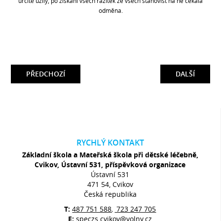
určitě užily, po získání všech razítek ze všech stanovišť na ně čekala
odměna.
PŘEDCHOZÍ
DALŠÍ
RYCHLÝ KONTAKT
Základní škola a Mateřská škola při dětské léčebně,
Cvikov, Ústavní 531, příspěvková organizace
Ústavní 531
471 54, Cvikov
Česká republika
T:
487 751 588
723 247 705
,
E:
speczs.cvikov@volny.cz