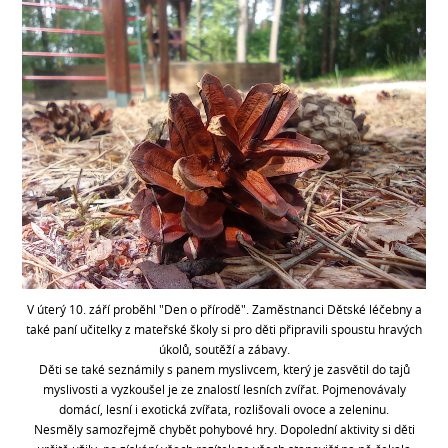
V úterý 10. září proběhl "Den o přírodě". Zaměstnanci Dětské léčebny a
také paní učitelky z mateřské školy si pro děti připravili spoustu hravých
úkolů, soutěží a zábavy.
Děti se také seznámily s panem myslivcem, který je zasvětil do tajů
myslivosti a vyzkoušel je ze znalostí lesních zvířat. Pojmenovávaly
domácí, lesní i exotická zvířata, rozlišovali ovoce a zeleninu.
Nesměly samozřejmě chybět pohybové hry. Dopolední aktivity si děti